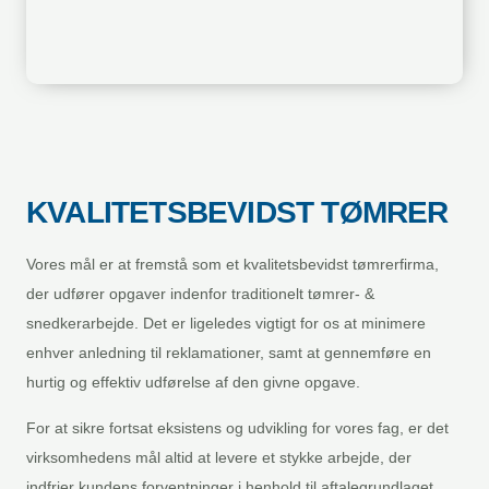
KVALITETSBEVIDST TØMRER
Vores mål er at fremstå som et kvalitetsbevidst tømrerfirma,
der udfører opgaver indenfor traditionelt tømrer- &
snedkerarbejde.​ ​Det er ligeledes vigtigt for os at minimere
enhver anledning til reklamationer, samt at gennemføre en
hurtig og effektiv udførelse af den givne opgave.​
For at sikre fortsat eksistens og udvikling for vores fag, er det
virksomhedens mål altid at levere et stykke arbejde, der
indfrier kundens forventninger i henhold til aftalegrundlaget.